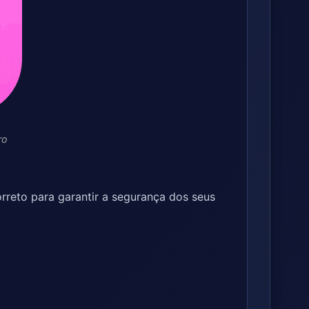
ro
orreto para garantir a segurança dos seus