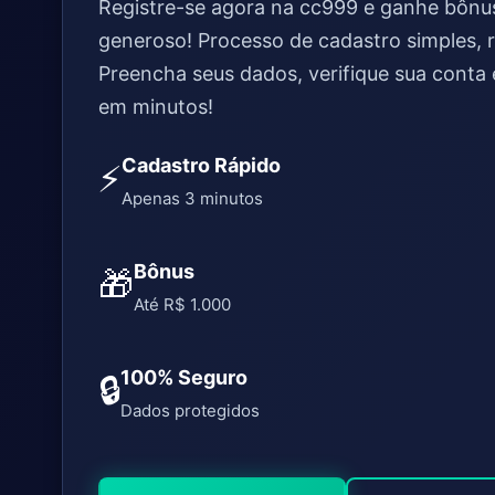
Registre-se agora na cc999 e ganhe bônu
generoso! Processo de cadastro simples, r
Preencha seus dados, verifique sua conta
em minutos!
Cadastro Rápido
⚡
Apenas 3 minutos
Bônus
🎁
Até R$ 1.000
100% Seguro
🔒
Dados protegidos