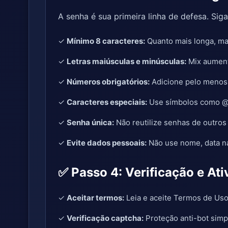
A senha é sua primeira linha de defesa. Si
✓
Mínimo 8 caracteres:
Quanto mais longa, ma
✓
Letras maiúsculas e minúsculas:
Mix aument
✓
Números obrigatórios:
Adicione pelo menos 
✓
Caracteres especiais:
Use símbolos como @, 
✓
Senha única:
Não reutilize senhas de outros 
✓
Evite dados pessoais:
Não use nome, data n
✅ Passo 4: Verificação e At
✓
Aceitar termos:
Leia e aceite Termos de Uso 
✓
Verificação captcha:
Proteção anti-bot simp