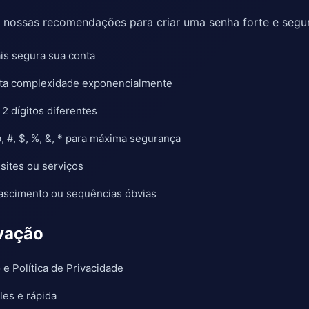
ga nossas recomendações para criar uma senha forte e segu
is segura sua conta
a complexidade exponencialmente
2 dígitos diferentes
#, $, %, &, * para máxima segurança
sites ou serviços
ascimento ou sequências óbvias
ivação
e Política de Privacidade
les e rápida