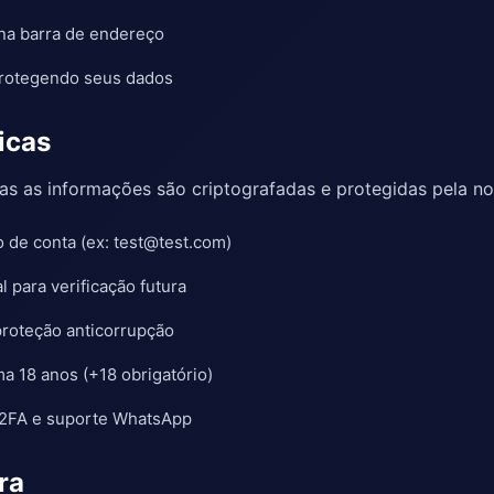
na barra de endereço
protegendo seus dados
icas
s as informações são criptografadas e protegidas pela nos
 de conta (ex:
test@test.com
)
 para verificação futura
proteção anticorrupção
a 18 anos (+18 obrigatório)
 2FA e suporte WhatsApp
ra