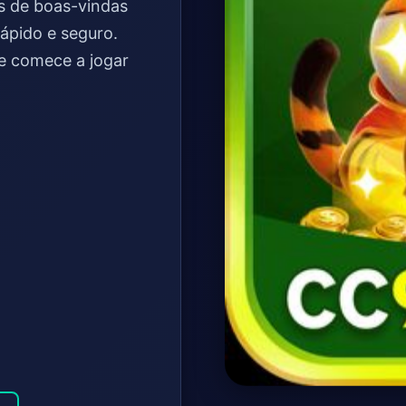
s de boas-vindas
ápido e seguro.
 e comece a jogar