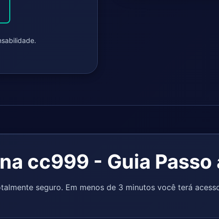
sabilidade.
na cc999 - Guia Passo 
 totalmente seguro. Em menos de 3 minutos você terá acess