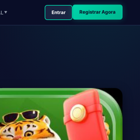
AL
Registrar Agora
Entrar
▼