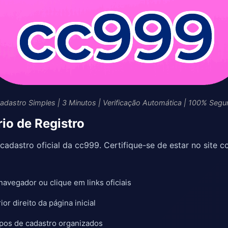
adastro Simples | 3 Minutos | Verificação Automática | 100% Segu
io de Registro
cadastro oficial da cc999. Certifique-se de estar no site c
avegador ou clique em links oficiais
or direito da página inicial
os de cadastro organizados