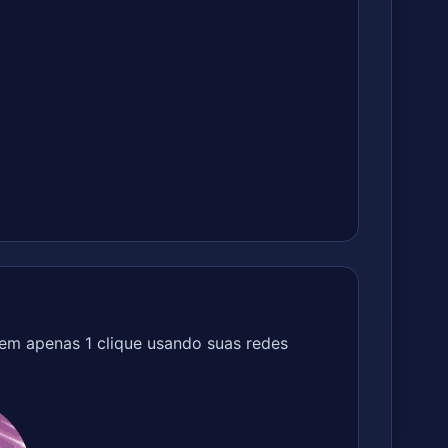
em apenas 1 clique usando suas redes